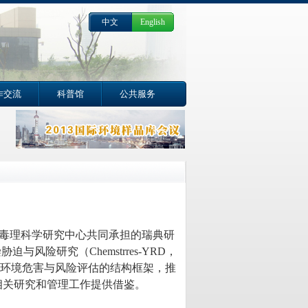
中文
English
作交流
科普馆
公共服务
《Frontiers in Environmental Science》前沿专刊征稿启事（截至
2026年6月）
025年4月：“化学品污染与生态环境损害司法鉴定”专题学术讨论
会会议通知 | 第十届全国生态毒理学大会
毒理科学研究中心共同承担的瑞典研
染胁迫与风险研究（
Chemstrres-YRD，
环境危害与风险评估的结构框架，推
相关研究和管理工作提供借鉴。