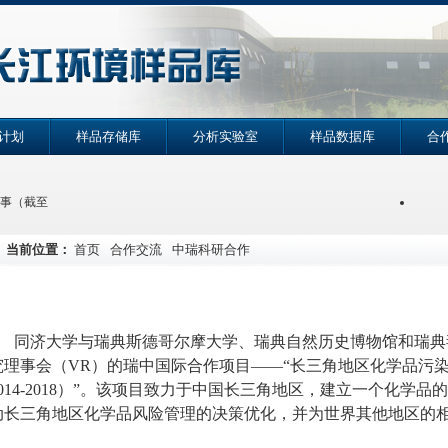
计划
样品存储库
分析实验室
样品数据库
合
征稿启事（截至
当前位置：
首页
合作交流
中瑞科研合作
专题学术讨论
2
同济大学与瑞典斯德哥尔摩大学、瑞典自然历史博物馆和瑞典
究理事会（
VR
）的瑞中国际合作项目
——“
长三角地区化学品污
014-2018
）
”
。该
项目致力于中国长三角地区，建立一个化学品的
动长三角地区化学品风险管理的决策优化
，并为世界其他地区的