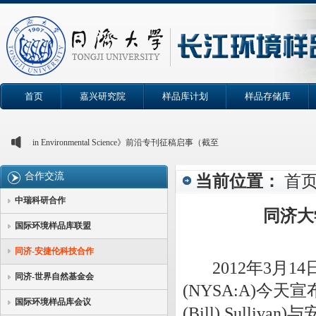
首页
嘉兴研究院
样品库计划
样品存储库
rontiers in Environmental Science》前沿专刊征稿启事（截至
2026年6月）
合作交流
当前位置：
首
25年4月：“化学品污染与生态环境损害司法鉴定”专题学术讨论
会会议通知 | 第十届全国生态毒理学大会
中瑞科研合作
同济大
国际环境样品库联盟
同济-安捷伦科技合作
2012年3月1
同济-世界自然基金会
(NYSA:A)今天
国际环境样品库会议
(Bill) Sul